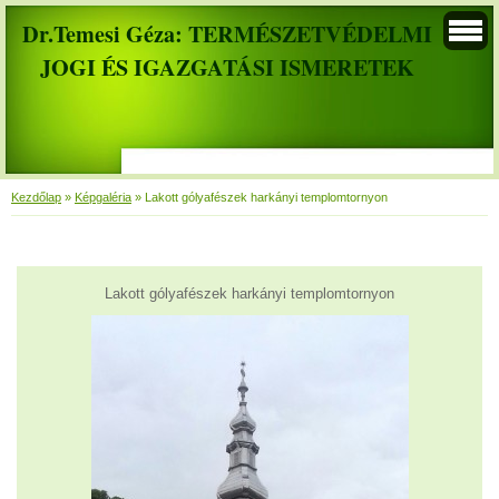
Dr.Temesi Géza: TERMÉSZETVÉDELMI
JOGI ÉS IGAZGATÁSI ISMERETEK
Kezdőlap
»
Képgaléria
»
Lakott gólyafészek harkányi templomtornyon
Lakott gólyafészek harkányi templomtornyon