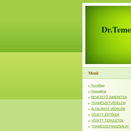
Dr.Tem
Menü
Kezdőlap
Képgaléria
BEVEZETŐ ISMERETEK
TERMÉSZETVÉDELEM
ÁLTALÁNOS VÉDELEM
VÉDETT ÉRTÉKEK
VÉDETT TERÜLETEK
TERMÉSZETHASZNÁLAT