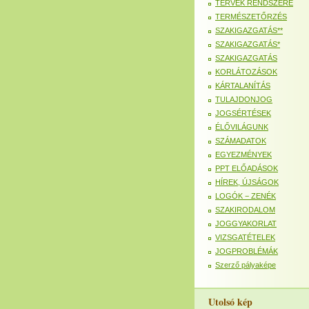
TERVEK RENDSZERE
TERMÉSZETŐRZÉS
SZAKIGAZGATÁS**
SZAKIGAZGATÁS*
SZAKIGAZGATÁS
KORLÁTOZÁSOK
KÁRTALANÍTÁS
TULAJDONJOG
JOGSÉRTÉSEK
ÉLŐVILÁGUNK
SZÁMADATOK
EGYEZMÉNYEK
PPT ELŐADÁSOK
HÍREK, ÚJSÁGOK
LOGÓK − ZENÉK
SZAKIRODALOM
JOGGYAKORLAT
VIZSGATÉTELEK
JOGPROBLÉMÁK
Szerző pályaképe
Utolsó kép