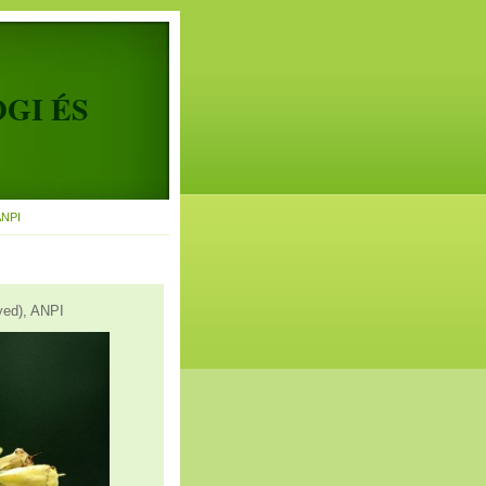
OGI ÉS
ANPI
yed), ANPI