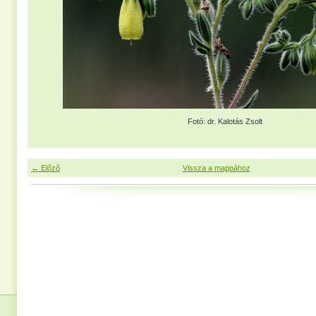
Fotó: dr. Kalotás Zsolt
← Előző
Vissza a mappához